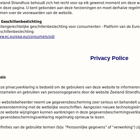
eland-Strandhuis
behoudt zich
het recht voor op
elk gewenst moment
om deze
w
an
deze pagina.
U bent gebonden
aan deze herzieningen
en moet derhalve
regelm
men over
de
voorwaarden van de website
.
 Geschillenbeslichting
itengerechtelijke geschillenbeslechting voor consumenten - Platform van de Eur
schillenbeslechting:
w.ec.europa.eu/consumers/odr
Privacy Police
sis
ze privacyverklaring is bedoeld om de gebruikers van deze website te informeren
rzamelen en gebruiken van persoonsgegevens door de website Zeeland-Strandhu
 websitebeheerder neemt uw gegevensbescherming zeer serieus en behandelt uw 
ereenstemming met de wettelijke voorschriften.
Aangezien nieuwe technologieën
ze website wijzigingen kunnen aanbrengen in deze gegevensbeschermingsverkla
gevensbeschermingsverklaring regelmatig opnieuw te lezen.
finities van de gebruikte termen (bijv. "Persoonlijke gegevens" of "verwerking") zij