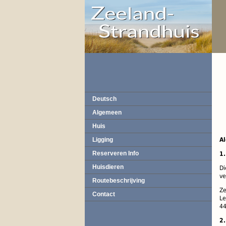
Deutsch
Algemeen
Huis
Ligging
A
Reserveren Info
1.
Huisdieren
Di
ve
Routebeschrijving
Ze
Contact
Le
44
2.