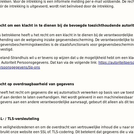
trekken.
Voor de intrekking is een informele melding per e-mail voldoende.
De rec
ór de intrekking is uitgevoerd, wordt niet beïnvloed door de intrekking.
cht om een klacht in te dienen bij de bevoegde toezichthoudende autorit
s betrokkene heeft u het recht om een klacht in te dienen bij de verantwoordelijke
hending van de wetgeving inzake gegevensbescherming.
De verantwoordelijke to
gevensbeschermingskwesties is de staatsfunctionaris voor gegevensbescherming v
vestigd.
eland-Strandhuis wil u er tevens op wijzen dat u de mogelijkheid hebt om een klac
 Autoriteit Persoonsgegevens. Dat kan via de volgende link:
https://autoriteitper
rsoonsgegevens/tip-ons
echt op overdraagbaarheid van gegevens
heeft het recht om gegevens die wij automatisch verwerken op basis van uw toest
of aan derden te laten overhandigen.
Het wordt geleverd in een machineleesbaar 
gevens aan een andere verantwoordelijke aanvraagt, gebeurt dit alleen als dit tec
L- / TLS-versleuteling
 veiligheidsredenen en om de overdracht van vertrouwelijke inhoud die u naar ons
bruikt onze website een SSL of.
TLS-codering.
Dit betekent dat gegevens die u vi