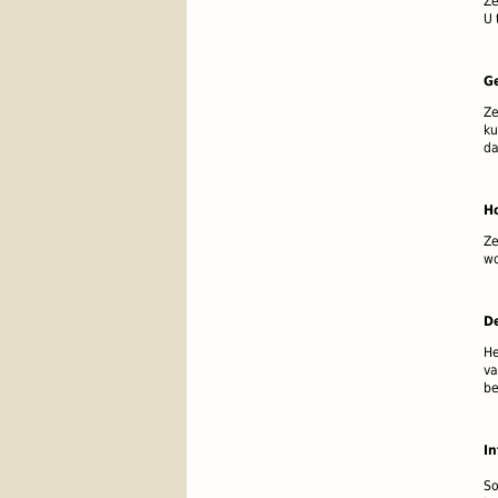
Ze
U 
G
Ze
ku
da
H
Ze
wo
D
He
va
be
I
So