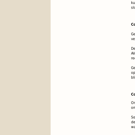
ku
sl
Co
Ge
ve
De
AV
re
Ge
op
bl
C
On
on
So
de
wa