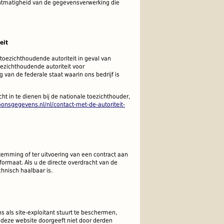
htmatigheid van de gegevensverwerking die
eit
 toezichthoudende autoriteit in geval van
ezichthoudende autoriteit voor
an de federale staat waarin ons bedrijf is
ht in te dienen bij de nationale toezichthouder,
soonsgegevens.nl/nl/contact-met-de-autoriteit-
emming of ter uitvoering van een contract aan
formaat.
Als u de directe overdracht van de
hnisch haalbaar is.
 als site-exploitant stuurt te beschermen,
a deze website doorgeeft niet door derden