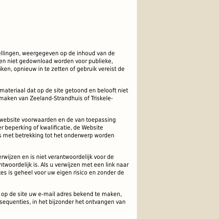
ellingen
,
weergegeven op de
inhoud van de
n niet
gedownload worden
voor publieke
,
iken
,
opnieuw
in te zetten of
gebruik vereist de
materiaal dat
op de site getoond
en belooft
niet
tmaken van
Zeeland-Strandhuis
of
Triskele
-
website
voorwaarden en de
van toepassing
r beperking of kwalificatie
,
de Website
s
met betrekking tot
het onderwerp
worden
erwijzen
en is niet verantwoordelijk
voor de
ntwoordelijk is.
Als u
verwijzen
met
een
link naar
tes
is geheel voor uw
eigen risico en
zonder de
op de site
uw e-
mail adres
bekend te maken,
nsequenties
, in het bijzonder
het ontvangen van