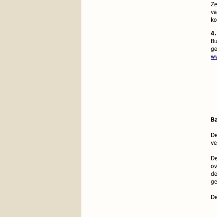
Ze
v
ko
4.
Bu
ge
ww
Ba
De
ve
De
ov
de
ge
De