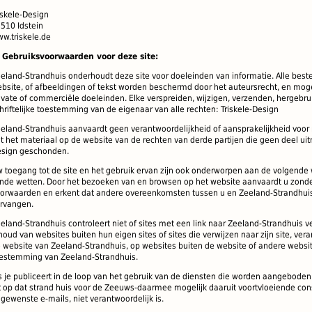
iskele-Design
510 Idstein
w.triskele.de
.
Gebruiksvoorwaarden voor
deze site
:
eland
-Strandhuis
onderhoudt deze site
voor doeleinden van
informatie.
Alle best
bsite
,
of afbeeldingen
of tekst
worden
beschermd door het auteursrecht
,
en moge
ivate
of commerciële doeleinden
.
Elke
verspreiden
, wijzigen
, verzenden,
hergebru
hriftelijke toestemming van de
eigenaar van alle
rechten:
Triskele-Design
eland-Strandhuis
aanvaardt geen
verantwoordelijkheid of aansprakelijkheid voor
t het materiaal
op de website
van
de rechten van derde
partijen die
geen deel ui
esign
geschonden.
 toegang tot
de site en
het gebruik ervan
zijn ook onderworpen aan
de volgende 
jnde wetten
.
Door het bezoeken van
en browsen op het
website
aanvaardt u
zonde
orwaarden en
erkent dat
andere overeenkomsten tussen u
en Zeeland
-Strandhui
rvangen
.
eland-Strandhuis
controleert niet of
sites met
een link
naar Zeeland
-Strandhuis
v
houd van
websites
buiten hun
eigen sites
of sites
die verwijzen naar
zijn site
,
vera
 website
van Zeeland-
Strandhuis
,
op websites
buiten de
website of
andere websi
oestemming
van Zeeland-
Strandhuis
.
s
je publiceert
in de loop van
het gebruik van de
diensten die worden aangeboden
t op
dat strand
huis voor de
Zeeuws-
daarmee mogelijk
daaruit voortvloeiende co
ngewenste
e
-mails,
niet verantwoordelijk is.