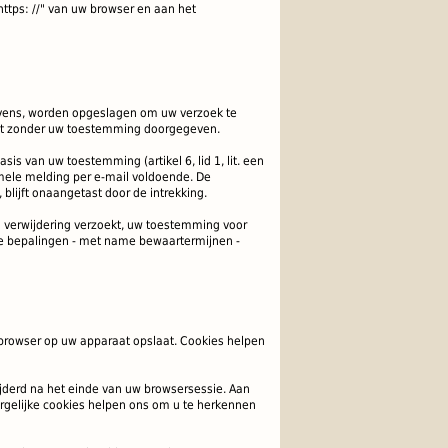
https: //" van uw browser en aan het
evens, worden opgeslagen om uw verzoek te
t zonder uw toestemming doorgegeven.
is van uw toestemming (artikel 6, lid 1, lit. een
rmele melding per e-mail voldoende.
De
blijft onaangetast door de intrekking.
m verwijdering verzoekt, uw toestemming voor
jke bepalingen - met name bewaartermijnen -
bbrowser op uw apparaat opslaat. Cookies helpen
jderd na het einde van uw browsersessie. Aan
Dergelijke cookies helpen ons om u te herkennen