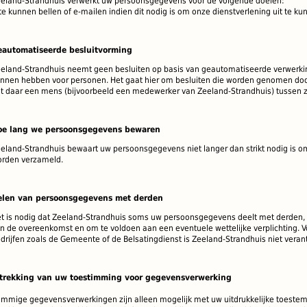
eland-Strandhuis verwerkt uw persoonsgegevens voor de volgende doelen:
te kunnen bellen of e-mailen indien dit nodig is om onze dienstverlening uit te k
eautomatiseerde besluitvorming
eland-Strandhuis neemt geen besluiten op basis van geautomatiseerde verwerkin
nnen hebben voor personen. Het gaat hier om besluiten die worden genomen do
t daar een mens (bijvoorbeeld een medewerker van Zeeland-Strandhuis) tussen zi
oe lang we persoonsgegevens bewaren
eland-Strandhuis bewaart uw persoonsgegevens niet langer dan strikt nodig is o
rden verzameld.
elen van persoonsgegevens met derden
t is nodig dat Zeeland-Strandhuis soms uw persoonsgegevens deelt met derden, all
n de overeenkomst en om te voldoen aan een eventuele wettelijke verplichting. 
drijfen zoals de Gemeente of de Belsatingdienst is Zeeland-Strandhuis niet verant
ntrekking van uw toestimming voor gegevensverwerking
mmige gegevensverwerkingen zijn alleen mogelijk met uw uitdrukkelijke toeste