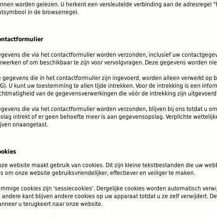
nnen worden gelezen.
U herkent een versleutelde verbinding aan de adresregel "
otsymbool in de browserregel.
ntactformulier
gevens die via het contactformulier worden verzonden, inclusief uw contactgeg
rwerken of om beschikbaar te zijn voor vervolgvragen.
Deze gegevens worden nie
 gegevens die in het contactformulier zijn ingevoerd, worden alleen verwerkt op bas
G).
U kunt uw toestemming te allen tijde intrekken.
Voor de intrekking is een info
chtmatigheid van de gegevensverwerkingen die vóór de intrekking zijn uitgevoerd, 
gevens die via het contactformulier worden verzonden, blijven bij ons totdat u o
slag intrekt of er geen behoefte meer is aan gegevensopslag.
Verplichte wetteli
ijven onaangetast.
ookies
ze website maakt gebruik van cookies. Dit zijn kleine tekstbestanden die uw we
s om onze website gebruiksvriendelijker, effectiever en veiliger te maken.
mmige cookies zijn 'sessiecookies'. Dergelijke cookies worden automatisch verwi
 andere kant blijven andere cookies op uw apparaat totdat u ze zelf verwijdert. 
nneer u terugkeert naar onze website.