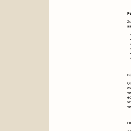
P
Ze
aa
Bi
On
ov
ve
ec
ve
ve
D