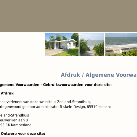
Afdruk / Algemene Voorw
lgemene Voorwaarden -
Gebruiksvoorwaarden voor
deze site
:
 Af
druk
enstverleners van
deze website is
Zeeland-
Strandhuis
,
rtegenwoordigd door
administrator Triskele-Design, 65510 Idstein:
eland-Strandhuis
euwerikenlaan 8
93 RK Kamperland
 Ontwerp voor deze site: