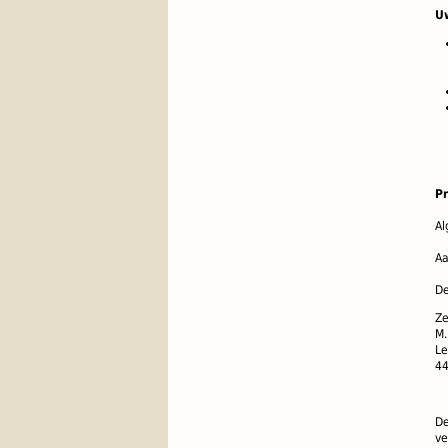
U
Pr
Al
Aa
De
Ze
M
Le
44
De
ve