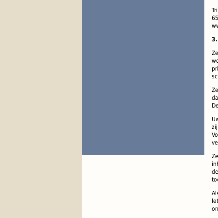
Tr
65
ww
3
Ze
we
pr
sc
Ze
da
D
Uw
zi
Vo
ve
Ze
in
de
t
Al
le
o