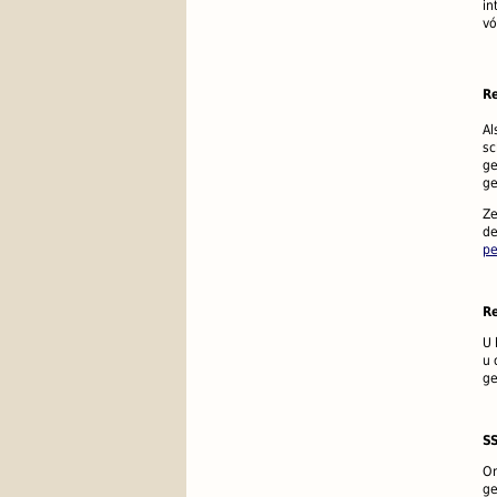
in
vó
Re
Al
sc
ge
ge
Ze
de
pe
R
U 
u 
ge
SS
Om
ge